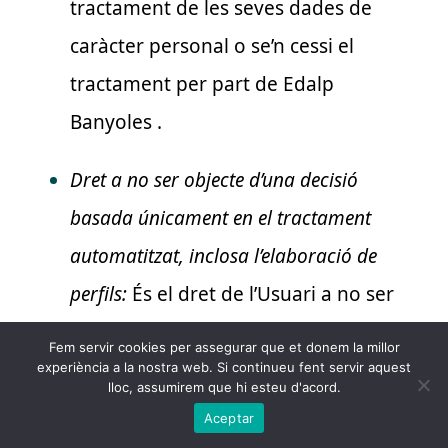
tractament de les seves dades de
caràcter personal o se’n cessi el
tractament per part de Edalp
Banyoles
.
Dret a no ser objecte d’una decisió
basada únicament en el tractament
automatitzat, inclosa l’elaboració de
perfils:
És el dret de l’Usuari a no ser
objecte d’una decisió individualitzada
Fem servir cookies per assegurar que et donem la millor
basada únicament en el tractament
experiència a la nostra web. Si continueu fent servir aquest
lloc, assumirem que hi esteu d'acord.
automatitzat de les vostres dades
Aceptar
personals, inclosa la elaboració de